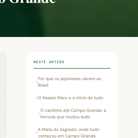
NESTE ARTIGO
Por que os japoneses vieram ao
Brasil
O Kasato Maru e o início de tudo
O caminho até Campo Grande: a
ferrovia que mudou tudo
A Mata do Segredo: onde tudo
começou em Campo Grande