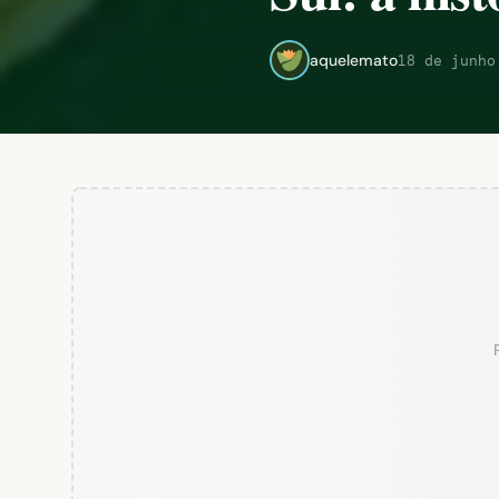
aquelemato
18 de junho