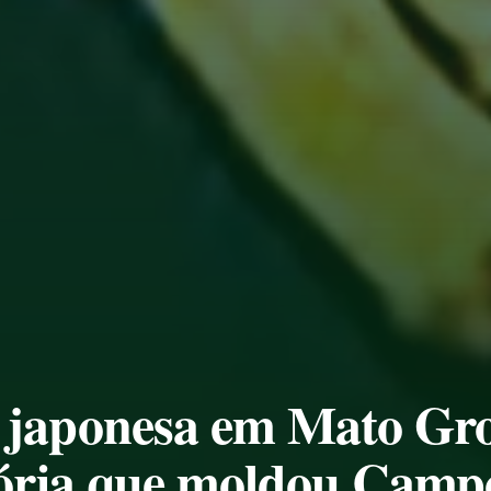
 japonesa em Mato Gro
stória que moldou Cam