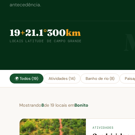
antecedência.
19
+
21.1
°
300
km
LOCAIS
LATITUDE
DE CAMPO GRANDE
🌍 Todos (19)
Atividades (14)
Banho de rio (8)
Paisa
Mostrando
8
de 19 locais em
Bonito
ATIVIDADES