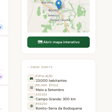
r
🗺️ Abrir mapa interativo
SOBRE BONITO
POPULAÇÃO
m
👥
23.000 habitantes
MELHOR ÉPOCA
📅
Maio a Setembro
ACESSO
🚗
Campo Grande: 300 km
REGIÃO
🌐
.…
Bonito-Serra da Bodoquena