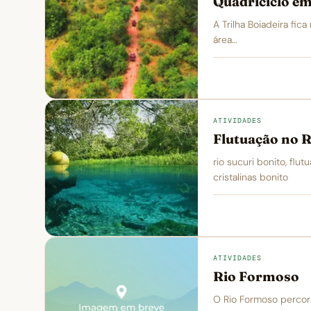
Quadriciclo e
A Trilha Boiadeira fic
área…
ATIVIDADES
Flutuação no R
rio sucuri bonito, flu
cristalinas bonito
ATIVIDADES
Rio Formoso
O Rio Formoso percorr