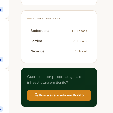
r
CIDADES PRÓXIMAS
Bodoquena
11 locais
Jardim
3 locais
Nioaque
1 local
r
Quer filtrar por preço, categoria e
infraestrutura em Bonito?
🔍 Busca avançada em Bonito
r