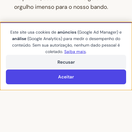
orgulho imenso para o nosso bando.
Além disso, mostrar o documentário e
as rotas de afroturismo no Masp e, logo
Este site usa cookies de
anúncios
(Google Ad Manager) e
análise
(Google Analytics) para medir o desempenho do
em seguida, no Inspira Ecoturismo em
conteúdo. Sem sua autorização, nenhum dado pessoal é
Bonito, prova que o mercado de
coletado.
Saiba mais
.
viagens está mudando.
Recusar
Isso porque o viajante contemporâneo
Aceitar
quer profundidade. E esse é o convite
definitivo para entender que a maior
planície alagada do mundo também
pulsa ao ritmo dos tambores, da fé e do
suor da população negra que protege
esse chão.