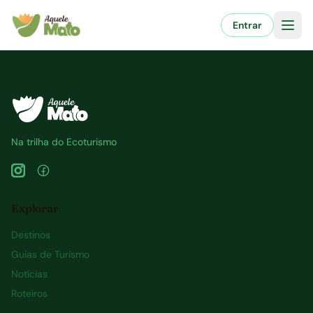
Pular
para
Entrar
o
conteúdo
Na trilha do Ecoturismo
Explorar
Destinos
Guias de Turismo
Notícias
Roteiros