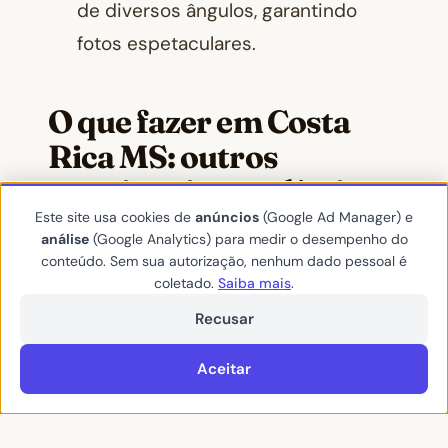
de diversos ângulos, garantindo
fotos espetaculares.
O que fazer em Costa
Rica MS: outros
atrativos imperdíveis
Este site usa cookies de
anúncios
(Google Ad Manager) e
análise
(Google Analytics) para medir o desempenho do
A lista de riquezas do município não
conteúdo. Sem sua autorização, nenhum dado pessoal é
para por aí. Se você tiver mais dias no
coletado.
Saiba mais
.
seu roteiro de viagem, não deixe de
Recusar
conhecer:
Aceitar
Canyon do Engano:
um vale
profundo cercado por paredões de