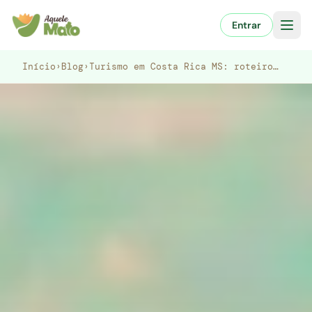
Pular
para
Entrar
o
conteúdo
Início
›
Blog
›
Turismo em Costa Rica MS: roteiro…