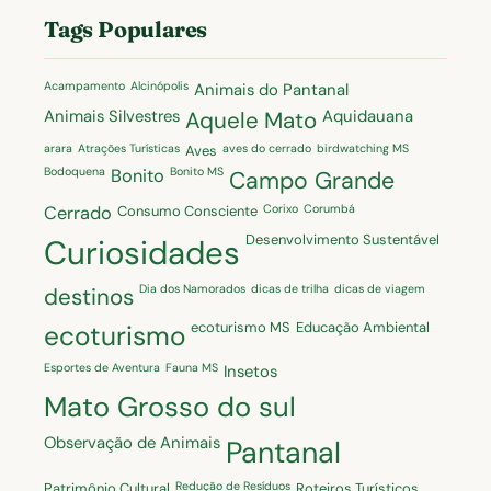
Tags Populares
Acampamento
Alcinópolis
Animais do Pantanal
Animais Silvestres
Aquidauana
Aquele Mato
arara
Atrações Turísticas
aves do cerrado
birdwatching MS
Aves
Bodoquena
Bonito MS
Bonito
Campo Grande
Corixo
Corumbá
Cerrado
Consumo Consciente
Desenvolvimento Sustentável
Curiosidades
Dia dos Namorados
dicas de trilha
dicas de viagem
destinos
ecoturismo MS
Educação Ambiental
ecoturismo
Esportes de Aventura
Fauna MS
Insetos
Mato Grosso do sul
Observação de Animais
Pantanal
Redução de Resíduos
Patrimônio Cultural
Roteiros Turísticos