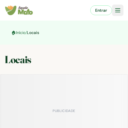
Pular
para
Entrar
o
conteúdo
🏠
Início
/
Locais
Locais
PUBLICIDADE