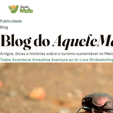
Pular
para
o
conteúdo
Publicidade
Blog
Blog do
AqueleM
Artigos, dicas e histórias sobre o turismo sustentável no Mat
Todos
Acontecia
Amazônia
Aventura ao Ar Livre
Birdwatchin