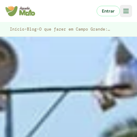
Pular
para
Entrar
o
conteúdo
Início
›
Blog
›
O que fazer em Campo Grande:…