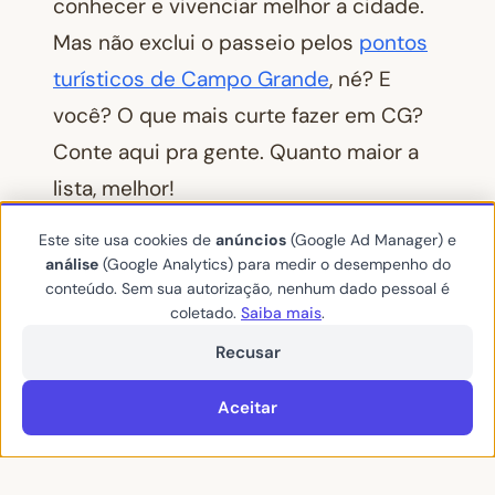
conhecer e vivenciar melhor a cidade.
Mas não exclui o passeio pelos
pontos
turísticos de Campo Grande
, né? E
você? O que mais curte fazer em CG?
Conte aqui pra gente. Quanto maior a
lista, melhor!
Este site usa cookies de
anúncios
(Google Ad Manager) e
análise
(Google Analytics) para medir o desempenho do
conteúdo. Sem sua autorização, nenhum dado pessoal é
coletado.
Saiba mais
.
Compartilhar:
Facebook
Twitter / X
WhatsApp
Recusar
Aceitar
aquelemato