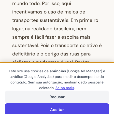
mundo todo. Por isso, aqui
incentivamos o uso de meios de
transportes sustentáveis. Em primeiro
lugar, na realidade brasileira, nem
sempre é fácil fazer a escolha mais
sustentável. Pois o transporte coletivo é
deficitário e o perigo das ruas para
ciclistas e pedestres é real. Porém,
pequenas mudanças na rotina podem
Este site usa cookies de
anúncios
(Google Ad Manager) e
análise
(Google Analytics) para medir o desempenho do
ser um start. Então, que tal você trocar
conteúdo. Sem sua autorização, nenhum dado pessoal é
o carro por uma caminhada ou pedal,
coletado.
Saiba mais
.
como forma de
mobilidade urbana
.
Recusar
Aliás, comenta aí se você já é adepto
Aceitar
de uma dessas alternativas. Ou se tem