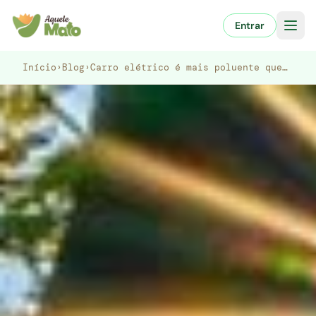
Pular
para
Entrar
o
conteúdo
Início
›
Blog
›
Carro elétrico é mais poluente que…