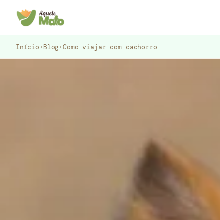
Pular
para
o
conteúdo
Início
›
Blog
›
Como viajar com cachorro