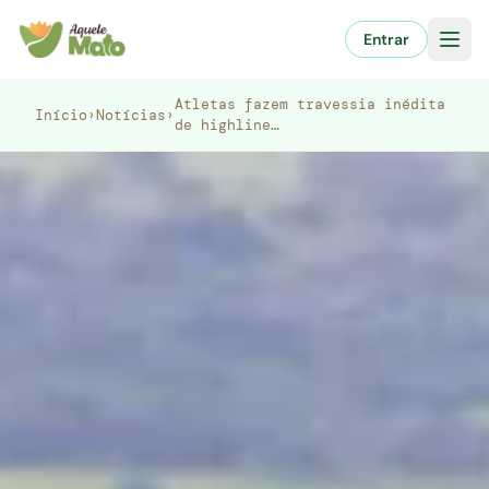
Pular
para
Entrar
o
conteúdo
Atletas fazem travessia inédita
Início
›
Notícias
›
de highline…