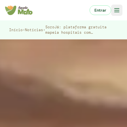
Pular
para
Entrar
o
conteúdo
SoroJá: plataforma gratuita
Início
›
Notícias
›
mapeia hospitais com…