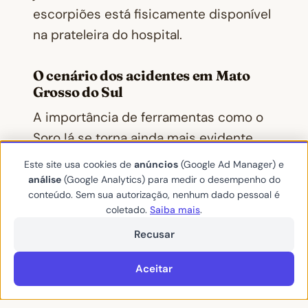
escorpiões está fisicamente disponível
na prateleira do hospital.
O cenário dos acidentes em Mato
Grosso do Sul
A importância de ferramentas como o
SoroJá se torna ainda mais evidente
quando olhamos para a nossa realidade
Este site usa cookies de
anúncios
(Google Ad Manager) e
local.
análise
(Google Analytics) para medir o desempenho do
conteúdo. Sem sua autorização, nenhum dado pessoal é
coletado.
Saiba mais
.
De acordo com dados da Secretaria de
Recusar
Estado de Saúde (SES), Mato Grosso do
Sul enfrenta um avanço contínuo nas
Aceitar
notificações de acidentes com animais
peçonhentos. Os escorpiões isolados,