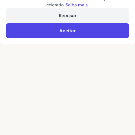
coletado.
Saiba mais
.
Recusar
Compartilhar:
Facebook
Twitter / X
WhatsApp
Aceitar
aquelemato
Colaborador · AqueleMato