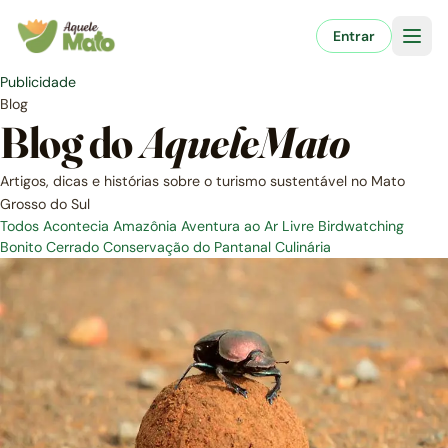
Pular
para
Entrar
o
conteúdo
Publicidade
Blog
Blog do
AqueleMato
Artigos, dicas e histórias sobre o turismo sustentável no Mato
Grosso do Sul
Todos
Acontecia
Amazônia
Aventura ao Ar Livre
Birdwatching
Bonito
Cerrado
Conservação do Pantanal
Culinária