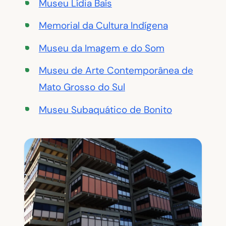
Museu Lídia Baís
Memorial da Cultura Indígena
Museu da Imagem e do Som
Museu de Arte Contemporânea de
Mato Grosso do Sul
Museu Subaquático de Bonito