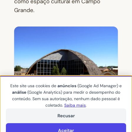
como espaço cultural em Campo
Grande.
Este site usa cookies de
anúncios
(Google Ad Manager) e
análise
(Google Analytics) para medir o desempenho do
conteúdo. Sem sua autorização, nenhum dado pessoal é
coletado.
Saiba mais
.
Memorial da Cultura
Recusar
Indígena
Aceitar