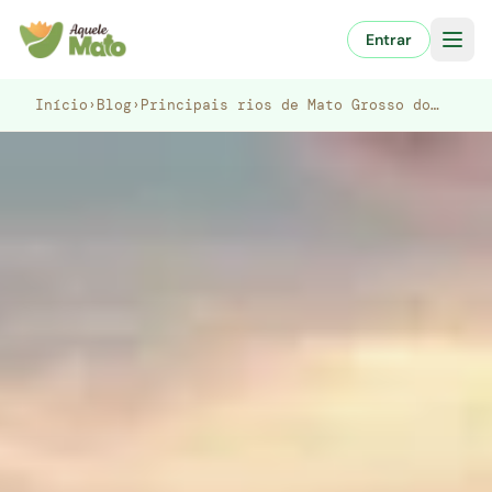
Pular
para
Entrar
o
conteúdo
Início
›
Blog
›
Principais rios de Mato Grosso do…