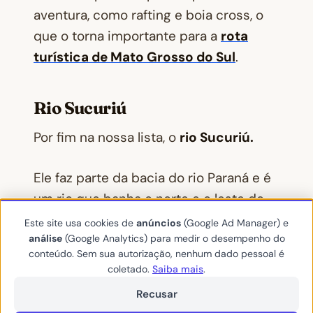
aventura, como rafting e boia cross, o
que o torna importante para a
rota
turística de Mato Grosso do Sul
.
Rio Sucuriú
Por fim na nossa lista, o
rio Sucuriú.
Ele faz parte da bacia do rio Paraná e é
um rio que banha o norte e o leste do
estado de
Mato Grosso do Sul
.
Este site usa cookies de
anúncios
(Google Ad Manager) e
análise
(Google Analytics) para medir o desempenho do
conteúdo. Sem sua autorização, nenhum dado pessoal é
Uma vez que o rio nasce na Serra dos
coletado.
Saiba mais
.
Caiapós, ele percorre centenas de
Recusar
quilômetros, servindo de divisa para os