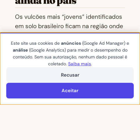
ainda no país
Os vulcões mais “jovens” identificados
em solo brasileiro ficam na região onde
se situam as cidades de Poços de
Este site usa cookies de
anúncios
(Google Ad Manager) e
Caldas e Araxá, em Minas Gerais, local
análise
(Google Analytics) para medir o desempenho do
em que a estabilidade data 60 milhões
conteúdo. Sem sua autorização, nenhum dado pessoal é
de anos, quando as erupções
coletado.
Saiba mais
.
cessaram.
Recusar
Porém, há ainda mais um vulcão que
Aceitar
está em estudos no Brasil, chamado de
Nova Iguaçu, o qual estaria localizado no
estado do Rio de Janeiro.
No entanto, até o momento não há nada