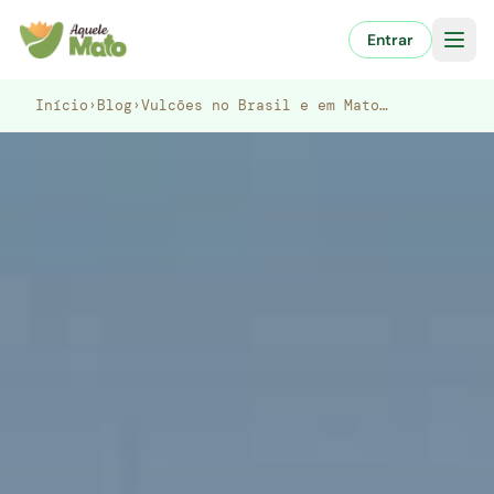
Pular
para
Entrar
o
conteúdo
Início
›
Blog
›
Vulcões no Brasil e em Mato…