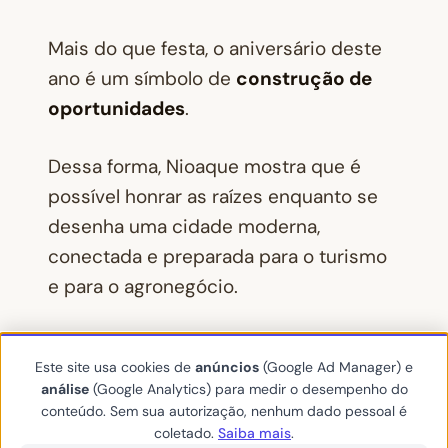
Mais do que festa, o aniversário deste
ano é um símbolo de
construção de
oportunidades
.
Dessa forma, Nioaque mostra que é
possível honrar as raízes enquanto se
desenha uma cidade moderna,
conectada e preparada para o turismo
e para o agronegócio.
A Prefeitura convida cada morador,
Este site usa cookies de
anúncios
(Google Ad Manager) e
cada mateiro e cada visitante a fazer
análise
(Google Analytics) para medir o desempenho do
parte deste capítulo.
conteúdo. Sem sua autorização, nenhum dado pessoal é
coletado.
Saiba mais
.