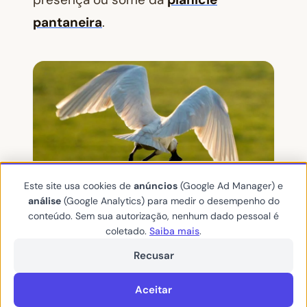
pantaneira
.
Este site usa cookies de
anúncios
(Google Ad Manager) e
análise
(Google Analytics) para medir o desempenho do
conteúdo. Sem sua autorização, nenhum dado pessoal é
coletado.
Saiba mais
.
Recusar
Apesar de ele não estar em perigo de
extinção, ele é muito visado pelos
Aceitar
traficantes em razão de sua beleza e