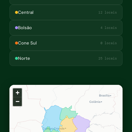
Central
12 locais
Bolsão
4 locais
Cone Sul
0 locais
Norte
25 locais
+
−