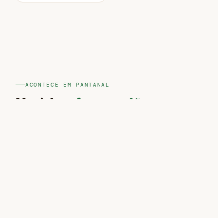
ACONTECE EM PANTANAL
Notícias
desta região
Ver mais notícias →