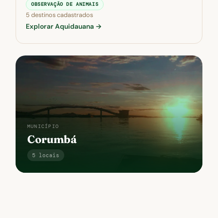
OBSERVAÇÃO DE ANIMAIS
5 destinos cadastrados
Explorar Aquidauana →
MUNICÍPIO
Corumbá
MUNICÍPIO
Porto Murtinho
5 locais
1 local