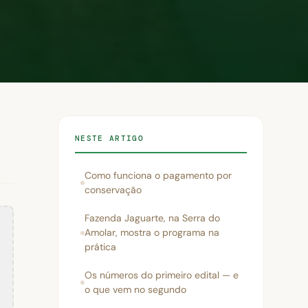
NESTE ARTIGO
Como funciona o pagamento por
conservação
Fazenda Jaguarte, na Serra do
Amolar, mostra o programa na
prática
Os números do primeiro edital — e
o que vem no segundo