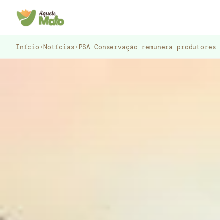
Pular
para
o
conteúdo
Início
›
Notícias
›
PSA Conservação remunera produtores 