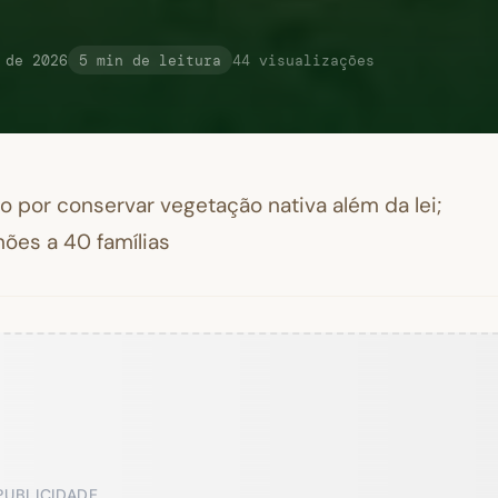
 de 2026
5 min de leitura
44 visualizações
por conservar vegetação nativa além da lei;
hões a 40 famílias
PUBLICIDADE