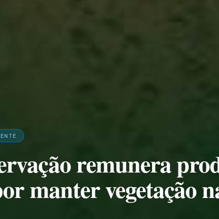
IENTE
rvação remunera prod
por manter vegetação n