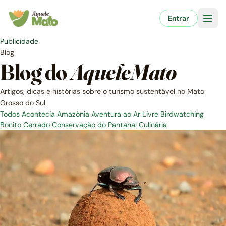
Pular
para
Entrar
o
conteúdo
Publicidade
Blog
Blog do
AqueleMato
Artigos, dicas e histórias sobre o turismo sustentável no Mato
Grosso do Sul
Todos
Acontecia
Amazônia
Aventura ao Ar Livre
Birdwatching
Bonito
Cerrado
Conservação do Pantanal
Culinária