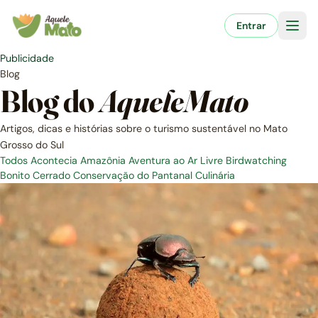
Pular
para
Entrar
o
conteúdo
Publicidade
Blog
Blog do
AqueleMato
Artigos, dicas e histórias sobre o turismo sustentável no Mato
Grosso do Sul
Todos
Acontecia
Amazônia
Aventura ao Ar Livre
Birdwatching
Bonito
Cerrado
Conservação do Pantanal
Culinária