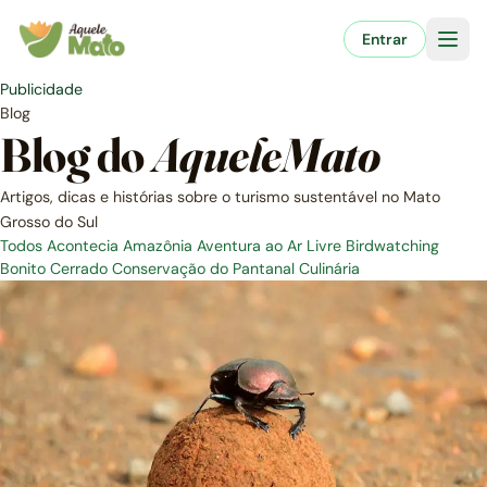
Pular
para
Entrar
o
conteúdo
Publicidade
Blog
Blog do
AqueleMato
Artigos, dicas e histórias sobre o turismo sustentável no Mato
Grosso do Sul
Todos
Acontecia
Amazônia
Aventura ao Ar Livre
Birdwatching
Bonito
Cerrado
Conservação do Pantanal
Culinária