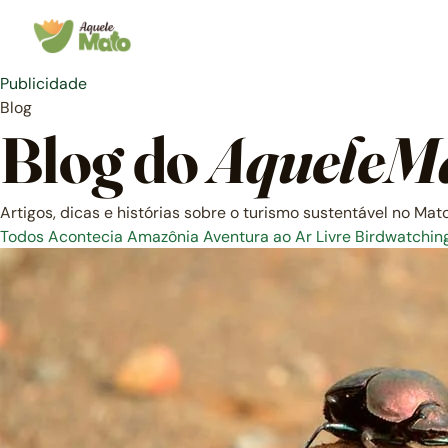
Pular
para
o
conteúdo
Publicidade
Blog
Blog do
AqueleM
Artigos, dicas e histórias sobre o turismo sustentável no Mat
Todos
Acontecia
Amazônia
Aventura ao Ar Livre
Birdwatchin