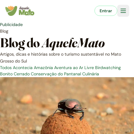
Pular
para
Entrar
o
conteúdo
Publicidade
Blog
Blog do
AqueleMato
Artigos, dicas e histórias sobre o turismo sustentável no Mato
Grosso do Sul
Todos
Acontecia
Amazônia
Aventura ao Ar Livre
Birdwatching
Bonito
Cerrado
Conservação do Pantanal
Culinária