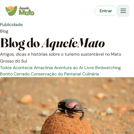
Pular
para
Entrar
o
conteúdo
Publicidade
Blog
Blog do
AqueleMato
Artigos, dicas e histórias sobre o turismo sustentável no Mato
Grosso do Sul
Todos
Acontecia
Amazônia
Aventura ao Ar Livre
Birdwatching
Bonito
Cerrado
Conservação do Pantanal
Culinária