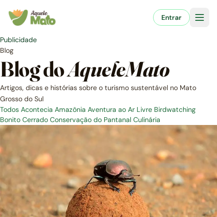
Pular
para
Entrar
o
conteúdo
Publicidade
Blog
Blog do
AqueleMato
Artigos, dicas e histórias sobre o turismo sustentável no Mato
Grosso do Sul
Todos
Acontecia
Amazônia
Aventura ao Ar Livre
Birdwatching
Bonito
Cerrado
Conservação do Pantanal
Culinária