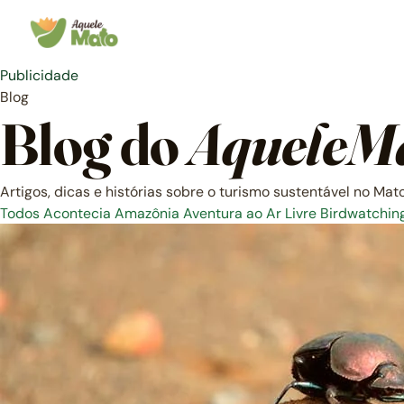
Pular
para
o
conteúdo
Publicidade
Blog
Blog do
AqueleM
Artigos, dicas e histórias sobre o turismo sustentável no Mat
Todos
Acontecia
Amazônia
Aventura ao Ar Livre
Birdwatchin