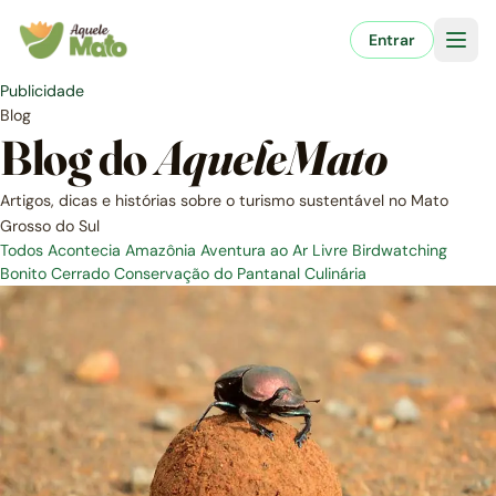
Pular
para
Entrar
o
conteúdo
Publicidade
Blog
Blog do
AqueleMato
Artigos, dicas e histórias sobre o turismo sustentável no Mato
Grosso do Sul
Todos
Acontecia
Amazônia
Aventura ao Ar Livre
Birdwatching
Bonito
Cerrado
Conservação do Pantanal
Culinária