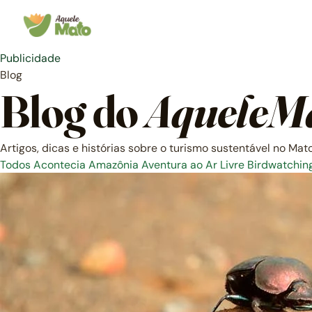
Pular
para
o
conteúdo
Publicidade
Blog
Blog do
AqueleM
Artigos, dicas e histórias sobre o turismo sustentável no Mat
Todos
Acontecia
Amazônia
Aventura ao Ar Livre
Birdwatchin