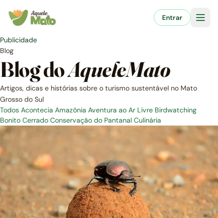
Pular
para
Entrar
o
conteúdo
Publicidade
Blog
Blog do
AqueleMato
Artigos, dicas e histórias sobre o turismo sustentável no Mato
Grosso do Sul
Todos
Acontecia
Amazônia
Aventura ao Ar Livre
Birdwatching
Bonito
Cerrado
Conservação do Pantanal
Culinária