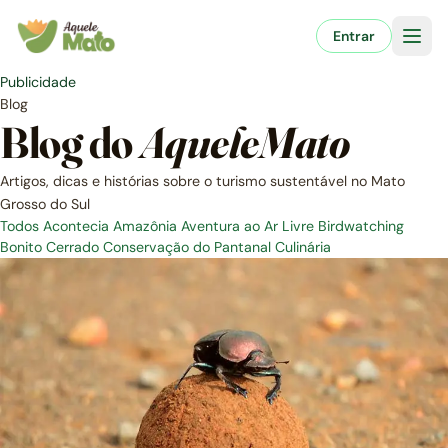
Pular
para
Entrar
o
conteúdo
Publicidade
Blog
Blog do
AqueleMato
Artigos, dicas e histórias sobre o turismo sustentável no Mato
Grosso do Sul
Todos
Acontecia
Amazônia
Aventura ao Ar Livre
Birdwatching
Bonito
Cerrado
Conservação do Pantanal
Culinária