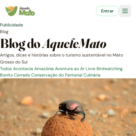
Pular
para
Entrar
o
conteúdo
Publicidade
Blog
Blog do
AqueleMato
Artigos, dicas e histórias sobre o turismo sustentável no Mato
Grosso do Sul
Todos
Acontecia
Amazônia
Aventura ao Ar Livre
Birdwatching
Bonito
Cerrado
Conservação do Pantanal
Culinária