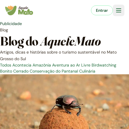
Pular
para
Entrar
o
conteúdo
Publicidade
Blog
Blog do
AqueleMato
Artigos, dicas e histórias sobre o turismo sustentável no Mato
Grosso do Sul
Todos
Acontecia
Amazônia
Aventura ao Ar Livre
Birdwatching
Bonito
Cerrado
Conservação do Pantanal
Culinária