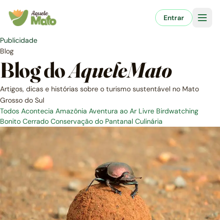
Pular
para
Entrar
o
conteúdo
Publicidade
Blog
Blog do
AqueleMato
Artigos, dicas e histórias sobre o turismo sustentável no Mato
Grosso do Sul
Todos
Acontecia
Amazônia
Aventura ao Ar Livre
Birdwatching
Bonito
Cerrado
Conservação do Pantanal
Culinária