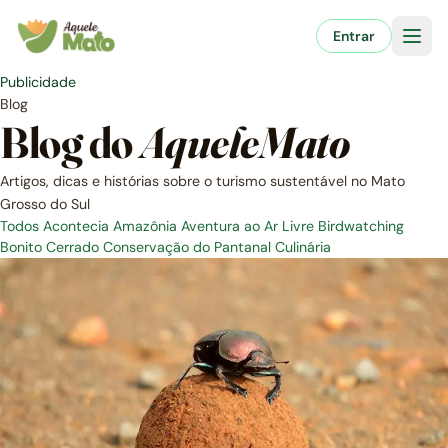
Pular
para
Entrar
o
conteúdo
Publicidade
Blog
Blog do
AqueleMato
Artigos, dicas e histórias sobre o turismo sustentável no Mato
Grosso do Sul
Todos
Acontecia
Amazônia
Aventura ao Ar Livre
Birdwatching
Bonito
Cerrado
Conservação do Pantanal
Culinária